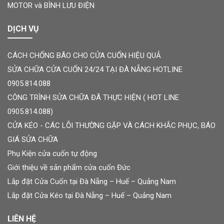
MOTOR và BÌNH LƯU ĐIỆN
DỊCH VỤ
CÁCH CHỐNG BÃO CHO CỬA CUỐN HIỆU QUẢ
SỬA CHỮA CỬA CUỐN 24/24 TẠI ĐÀ NẴNG HOTLINE
0905.814.088
CÔNG TRÌNH SỬA CHỮA ĐÃ THỰC HIỆN ( HOT LINE
0905.814.088)
CỬA KÉO - CÁC LỖI THƯỜNG GẶP VÀ CÁCH KHẮC PHỤC, BÁO
GIÁ SỬA CHỮA
Phụ Kiện cửa cuốn tự động
Giới thiệu về sản phẩm cửa cuốn Đức
Lắp đặt Cửa Cuốn tại Đà Nẵng – Huế – Quảng Nam
Lắp đặt Cửa Kéo tại Đà Nẵng – Huế – Quảng Nam
LIÊN HỆ