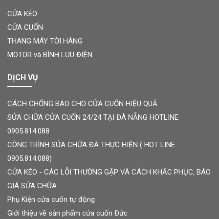
CỬA KÉO
CỬA CUỐN
THANG MÁY TỜI HÀNG
MOTOR và BÌNH LƯU ĐIỆN
DỊCH VỤ
CÁCH CHỐNG BÃO CHO CỬA CUỐN HIỆU QUẢ
SỬA CHỮA CỬA CUỐN 24/24 TẠI ĐÀ NẴNG HOTLINE
0905.814.088
CÔNG TRÌNH SỬA CHỮA ĐÃ THỰC HIỆN ( HOT LINE
0905.814.088)
CỬA KÉO - CÁC LỖI THƯỜNG GẶP VÀ CÁCH KHẮC PHỤC, BÁO
GIÁ SỬA CHỮA
Phụ Kiện cửa cuốn tự động
Giới thiệu về sản phẩm cửa cuốn Đức