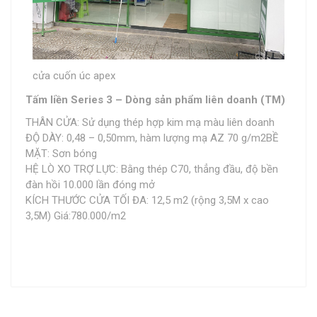
cửa cuốn úc apex
Tấm liền Series 3 – Dòng sản phẩm liên doanh (TM)
THÂN CỬA: Sử dụng thép hợp kim mạ màu liên doanh
ĐỘ DÀY: 0,48 – 0,50mm, hàm lượng mạ AZ 70 g/m2BỀ
MẶT: Sơn bóng
HỆ LÒ XO TRỢ LỰC: Bằng thép C70, thẳng đầu, độ bền
đàn hồi 10.000 lần đóng mở
KÍCH THƯỚC CỬA TỐI ĐA: 12,5 m2 (rộng 3,5M x cao
3,5M) Giá:780.000/m2