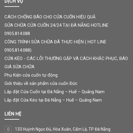
DỊCH VỤ
CÁCH CHỐNG BÃO CHO CỬA CUỐN HIỆU QUẢ
SỬA CHỮA CỬA CUỐN 24/24 TẠI ĐÀ NẴNG HOTLINE
0905.814.088
CÔNG TRÌNH SỬA CHỮA ĐÃ THỰC HIỆN ( HOT LINE
0905.814.088)
CỬA KÉO - CÁC LỖI THƯỜNG GẶP VÀ CÁCH KHẮC PHỤC, BÁO
GIÁ SỬA CHỮA
Phụ Kiện cửa cuốn tự động
Giới thiệu về sản phẩm cửa cuốn Đức
Lắp đặt Cửa Cuốn tại Đà Nẵng – Huế – Quảng Nam
Lắp đặt Cửa Kéo tại Đà Nẵng – Huế – Quảng Nam
LIÊN HỆ
133 Huỳnh Ngọc Đủ, Hòa Xuân, Cẩm Lệ, TP Đà Nẵng