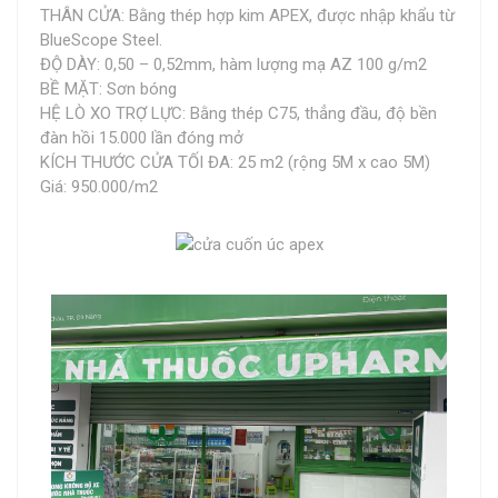
THÂN CỬA: Bằng thép hợp kim APEX, được nhập khẩu từ
BlueScope Steel.
ĐỘ DÀY: 0,50 – 0,52mm, hàm lượng mạ AZ 100 g/m2
BỀ MẶT: Sơn bóng
HỆ LÒ XO TRỢ LỰC: Bằng thép C75, thẳng đầu, độ bền
đàn hồi 15.000 lần đóng mở
KÍCH THƯỚC CỬA TỐI ĐA: 25 m2 (rộng 5M x cao 5M)
Giá: 950.000/m2