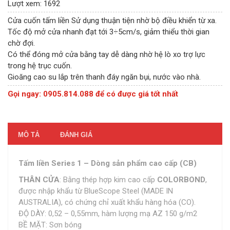
Lượt xem:
1692
Cửa cuốn tấm liền Sử dụng thuận tiện nhờ bộ điều khiển từ xa.
Tốc độ mở cửa nhanh đạt tới 3÷5cm/s, giảm thiểu thời gian
chờ đợi.
Có thể đóng mở cửa bằng tay dễ dàng nhờ hệ lò xo trợ lực
trong hệ trục cuốn.
Gioăng cao su lắp trên thanh đáy ngăn bụi, nước vào nhà.
Gọi ngay: 0905.814.088 để có được giá tốt nhất
MÔ TẢ
ĐÁNH GIÁ
Tấm liền Series 1 – Dòng sản phẩm cao cấp (CB)
THÂN CỬA
: Bằng thép hợp kim cao cấp
COLORBOND
,
được nhập khẩu từ BlueScope Steel (MADE IN
AUSTRALIA), có chứng chỉ xuất khẩu hàng hóa (CO).
ĐỘ DÀY: 0,52 – 0,55mm, hàm lượng mạ AZ 150 g/m2
BỀ MẶT: Sơn bóng