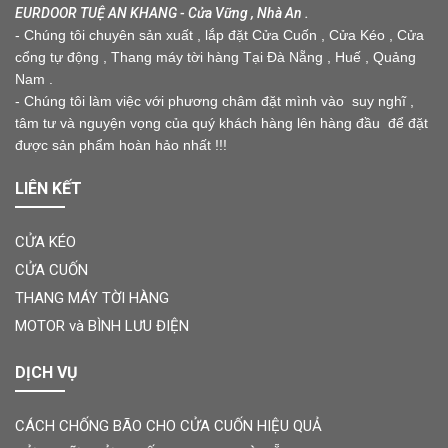
EURDOOR TUỆ AN KHANG - Cửa Vững , Nhà An .
- Chúng tôi chuyên sản xuất , lắp đặt Cửa Cuốn , Cửa Kéo , Cửa
cổng tự động , Thang máy tời hàng Tại Đà Nẵng , Huế , Quảng
Nam .
- Chúng tôi làm việc với phương châm đặt mình vào suy nghĩ ,
tâm tư và nguyện vọng của quý khách hàng lên hàng đầu để đặt
được sản phẩm hoàn hảo nhất !!!
LIÊN KẾT
CỬA KÉO
CỬA CUỐN
THANG MÁY TỜI HÀNG
MOTOR và BÌNH LƯU ĐIỆN
DỊCH VỤ
CÁCH CHỐNG BÃO CHO CỬA CUỐN HIỆU QUẢ