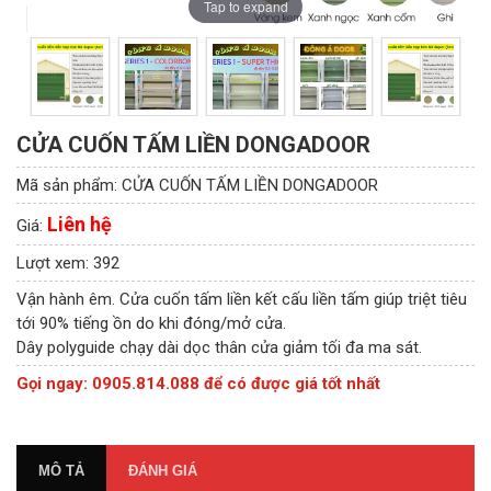
Tap to expand
CỬA CUỐN TẤM LIỀN DONGADOOR
Mã sản phẩm:
CỬA CUỐN TẤM LIỀN DONGADOOR
Liên hệ
Giá:
Lượt xem:
392
Vận hành êm. Cửa cuốn tấm liền kết cấu liền tấm giúp triệt tiêu
tới 90% tiếng ồn do khi đóng/mở cửa.
Dây polyguide chạy dài dọc thân cửa giảm tối đa ma sát.
Gọi ngay: 0905.814.088 để có được giá tốt nhất
MÔ TẢ
ĐÁNH GIÁ