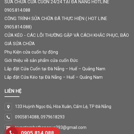
SỬA CHỮA CỬA CUỐN 24/24 TẠI ĐÀ NẴNG HOTLINE
0905.814.088
CÔNG TRÌNH SỬA CHỮA ĐÃ THỰC HIỆN ( HOT LINE
0905.814.088)
CỬA KÉO - CÁC LỖI THƯỜNG GẶP VÀ CÁCH KHẮC PHỤC, BÁO
GIÁ SỬA CHỮA
Phụ Kiện cửa cuốn tự động
Giới thiệu về sản phẩm cửa cuốn Đức
Lắp đặt Cửa Cuốn tại Đà Nẵng – Huế – Quảng Nam
Lắp đặt Cửa Kéo tại Đà Nẵng – Huế – Quảng Nam
LIÊN HỆ
133 Huỳnh Ngọc Đủ, Hòa Xuân, Cẩm Lệ, TP Đà Nẵng
0905814088, 0979618293
trungtamhethongcua293@gmail.com
0905.814.088